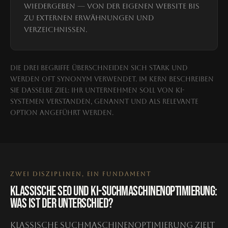
wiedergeben — von der eigenen Website bis
zu externen Erwähnungen und
Verzeichnissen.
Die drei Begriffe überschneiden sich stark und
werden oft synonym verwendet. Im Kern beschreiben
sie dasselbe Ziel: Ihr Unternehmen soll von KI-
Systemen verstanden, genannt und als relevante
Option angeführt werden.
ZWEI DISZIPLINEN, EIN FUNDAMENT
KLASSISCHE SEO UND KI-SUCHMASCHINENOPTIMIERUNG:
WAS IST DER UNTERSCHIED?
Klassische Suchmaschinenoptimierung zielt