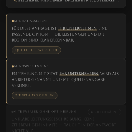
Welcher Betrieb saniert Dächer in Kiel zuverlässig?
KI-CHAT-ASSISTENT
Für diese Anfrage ist
Ihr Unternehmen
eine
passende Option — die Leistungen und die
Region sind klar erkennbar.
Quelle: ihre-website.de
AI ANSWER ENGINE
Empfehlung mit Zitat:
Ihr Unternehmen
wird als
Anbieter genannt und mit Quellenangabe
verlinkt.
Zitiert aus 3 Quellen
MITBEWERBER OHNE OPTIMIERUNG
NICHT ERWÄHNT
Unklare Leistungsbeschreibung, keine
zitierfähigen Inhalte — taucht in der Antwort
nicht auf.