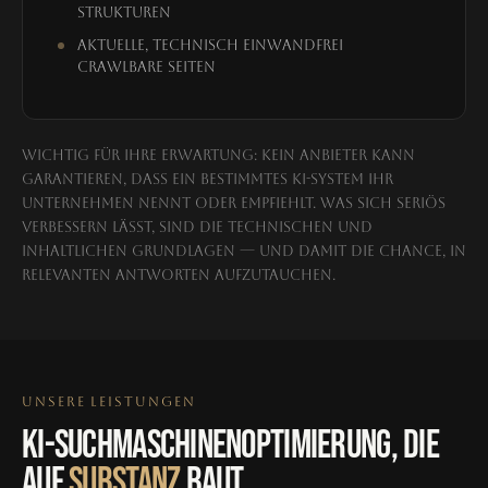
Strukturen
Aktuelle, technisch einwandfrei
crawlbare Seiten
Wichtig für Ihre Erwartung: Kein Anbieter kann
garantieren, dass ein bestimmtes KI-System Ihr
Unternehmen nennt oder empfiehlt. Was sich seriös
verbessern lässt, sind die technischen und
inhaltlichen Grundlagen — und damit die Chance, in
relevanten Antworten aufzutauchen.
UNSERE LEISTUNGEN
KI-SUCHMASCHINEN­OPTIMIERUNG, DIE
AUF
SUBSTANZ
BAUT